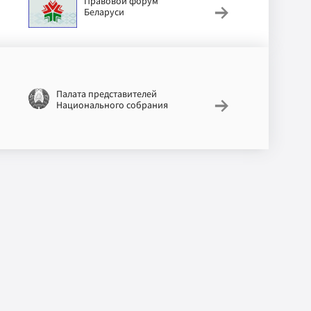
Правовой форум
АИС «Мон
Беларуси
условий т
Палата представителей
Национальный 
Национального собрания
законодательст
информации Ре
Беларусь