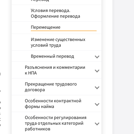
Условия перевода.
Оформление перевода
Перемещение
Изменение существенных
условий труда
Временный перевод
Разъяснения и комментарии
к НПА
и
Прекращение трудового
договора
ю
Особенности контрактной
о
формы найма
ю
в
Особенности регулирования
х
труда отдельных категорий
о
работников