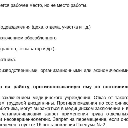
тся рабочее место, но не место работы.
одразделения (цеха, отдела, участка и т.д.)
исключением обособленного
рактор, экскаватор и др.).
отника.
изводственными, организационными или экономическим
а на работу, противопоказанную ему
по состояни
 заключением медицинского учреждения. Отказ от таког
ем трудовой дисциплины. Противопоказания по состояни
ботника, могут выражаться в медицинском заключении и 
, устанавливающих запрет применения труда отдельны
 и несовершеннолетних. Запрет на перемещение, если он
ределен в пункте 16 постановления Пленума № 2.