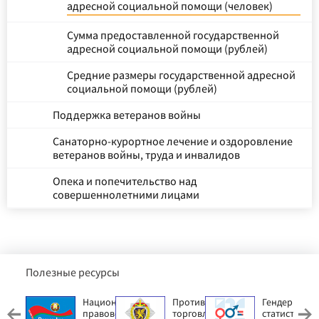
адресной социальной помощи (человек)
Сумма предоставленной государственной
адресной социальной помощи (рублей)
Средние размеры государственной адресной
социальной помощи (рублей)
Поддержка ветеранов войны
Санаторно-курортное лечение и оздоровление
ветеранов войны, труда и инвалидов
Опека и попечительство над
совершеннолетними лицами
Полезные ресурсы
елорусский
Национальный
Противодействие
Гендерная
етский
правовой
торговле людьми
статистика