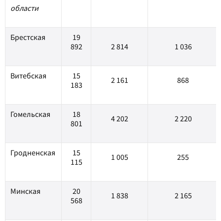
области
Брестская
19
892
2 814
1 036
Витебская
15
2 161
868
183
Гомельская
18
4 202
2 220
801
Гродненская
15
1 005
255
115
Минская
20
1 838
2 165
568