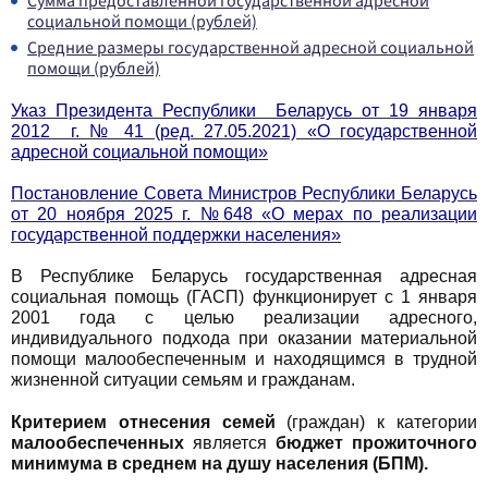
Сумма предоставленной государственной адресной
социальной помощи (рублей)
Средние размеры государственной адресной социальной
помощи (рублей)
Указ Президента Республики Беларусь от 19 января
2012 г. № 41 (ред. 27.05.2021) «О государственной
адресной социальной помощи»
Постановление Совета Министров Республики Беларусь
от 20 ноября 2025 г. №648 «О мерах по реализации
государственной поддержки населения
»
В Республике Беларусь государственная адресная
социальная помощь (ГАСП) функционирует с 1 января
2001 года с целью реализации адресного,
индивидуального подхода при оказании материальной
помощи малообеспеченным и находящимся в трудной
жизненной ситуации семьям и гражданам.
Критерием отнесения семей
(граждан) к категории
малообеспеченных
является
бюджет прожиточного
минимума в среднем на душу населения (БПМ).