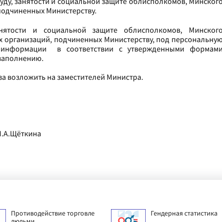
руду, занятости и социальной защите облисполкомов, Минског
подчиненных Министерству.
анятости и социальной защите облисполкомов, Минског
х организаций, подчиненных Министерству, под персональну
ие информации в соответствии с утвержденными формам
 заполнению.
за возложить на заместителей Министра.
А.Щёткина
Противодействие торговле
Гендерная статистика
людьми