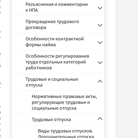
о
Разъяснения и комментарии
х
к НПА
е
Прекращение трудового
договора
,
,
Особенности контрактной
формы найма
й
Особенности регулирования
.
труда отдельных категорий
в
работников
Трудовые и социальные
а
отпуска
7
Нормативные правовые акты,
регулирующие трудовые и
ы
социальные отпуска
я
а
Трудовые отпуска
о
е
Виды трудовых отпусков.
й
Дополнительные отпуска