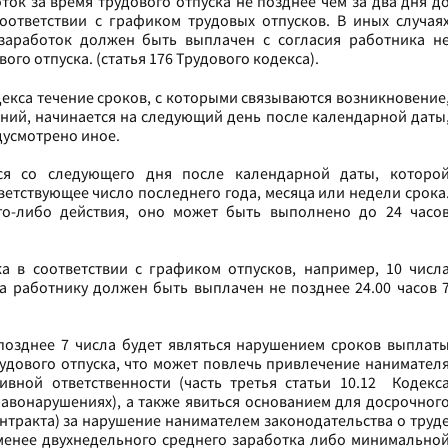
ок за время трудового отпуска не позднее чем за два дня д
соответствии с графиком трудовых отпусков. В иных случая
 заработок должен быть выплачен с согласия работника н
ого отпуска. (статья 176 Трудового кодекса).
декса течение сроков, с которыми связываются возникновение
ий, начинается на следующий день после календарной даты
дусмотрено иное.
ся со следующего дня после календарной даты, которо
ветствующее число последнего года, месяца или недели срока
го-либо действия, оно может быть выполнено до 24 часо
а в соответствии с графиком отпусков, например, 10 числ
ка работнику должен быть выплачен не позднее 24.00 часов 
позднее 7 числа будет являться нарушением сроков выплат
рудового отпуска, что может повлечь привлечение нанимател
вной ответственности (часть третья статьи 10.12 Кодекс
авонарушениях), а также явиться основанием для досрочног
нтракта) за нарушение нанимателем законодательства о труд
менее двухнедельного среднего заработка либо минимально