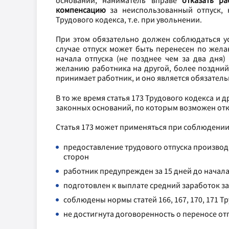
оснований, наниматель вправе
отказать ра
компенсацию
за неиспользованный отпуск, 
Трудового кодекса, т.е. при увольнении.
При этом обязательно должен соблюдаться у
случае отпуск может быть перенесен по жела
начала отпуска (не позднее чем за два дня)
желанию работника на другой, более поздний,
принимает работник, и оно является обязател
В то же время статья 173 Трудового кодекса и 
законных оснований, по которым возможен отк
Статья 173 может применяться при соблюдении
предоставление трудового отпуска производ
сторон
работник предупрежден за 15 дней до начала
подготовлен к выплате средний заработок за 
соблюдены нормы статей 166, 167, 170, 171 Т
не достигнута договоренность о переносе от