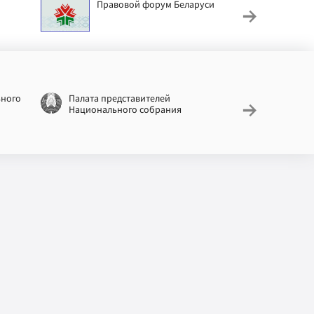
Правовой форум Беларуси
АИС
труд
ьного
Палата представителей
Националь
Национального собрания
законодат
информац
Беларусь