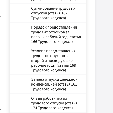
я
Суммирование трудовых
отпусков (статья 162
х
Трудового кодекса)
а
Порядок предоставления
трудовых отпусков за
о
первый рабочий год (статья
а
166 Трудового кодекса)
о
Условия предоставления
трудовых отпусков за
а
второй и последующие
ь
рабочие годы (статья 168
Трудового кодекса)
Замена отпуска денежной
5
компенсацией (статья 161
Трудового кодекса)
Отзыв работника из
трудового отпуска (статья
о
174 Трудового кодекса)
х