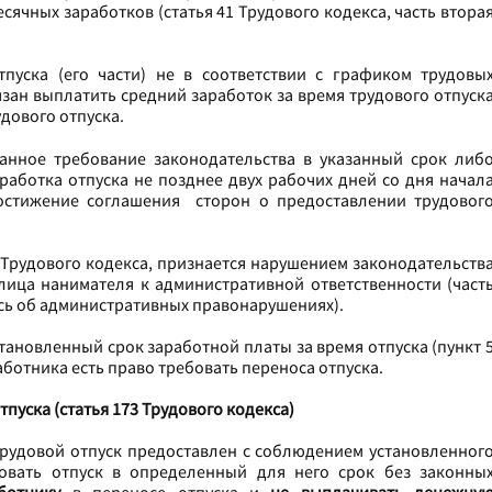
сячных заработков (статья 41 Трудового кодекса, часть втора
пуска (его части) не в соответствии с графиком трудовы
язан выплатить средний заработок за время трудового отпуск
удового отпуска.
анное требование законодательства в указанный срок либ
работка отпуска не позднее двух рабочих дней со дня начал
остижение соглашения сторон о предоставлении трудовог
 Трудового кодекса, признается нарушением законодательств
лица нанимателя к административной ответственности (
част
сь об административных правонарушениях).
становленный срок заработной платы за время отпуска (пункт 
работника есть право требовать переноса отпуска.
пуска (статья 173 Трудового кодекса)
 трудовой отпуск предоставлен с соблюдением установленног
зовать отпуск в определенный для него срок без законны