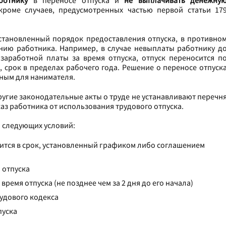
ботнику
в переносе отпуска и
не выплачивать денежну
кроме случаев, предусмотренных частью первой статьи 17
становленный порядок предоставления отпуска, в противно
нию работника. Например, в случае невыплаты работнику д
 заработной платы за время отпуска, отпуск переносится п
 срок в пределах рабочего года. Решение о переносе отпуск
ьным для нанимателя.
другие законодательные акты о труде не устанавливают перечн
аз работника от использования трудового отпуска.
 следующих условий:
ится в срок, установленный графиком либо соглашением
 отпуска
время отпуска (не позднее чем за 2 дня до его начала)
рудового кодекса
пуска