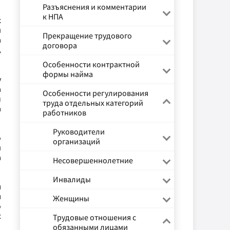
Разъяснения и комментарии
к НПА
к
и
Прекращение трудового
а
договора
,
Особенности контрактной
формы найма
у
а
Особенности регулирования
ы
труда отдельных категорий
а
работников
Руководители
о
организаций
й
а
Несовершеннолетние
Инвалиды
я
я
Женщины
о
с
Трудовые отношения с
обязанными лицами