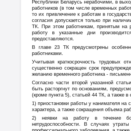
Республики Беларусь нерабочими, в выход
работников (в том числе временных работ
то их привлечение к работам в государс
согласия допускается только при наличи
ТК. При этом работникам, принятым на 
работу в указанные дни производит
предоставляются.
В главе 23 ТК предусмотрены особенн
работниками.
Учитывая краткосрочность трудовых от
существенно сокращен срок предупрежде
желанию временного работника - письменн
Согласно части второй указанной стат
быть расторгнут по основаниям, предусмо
(кроме пункта 5), статьей 44 ТК, а также в
1) приостановки работы у нанимателя на 
характера, а также сокращения объема ра
2) неявки на работу в течение бо
нетрудоспособности. В случаях утраты
профессионального заболевания, а также