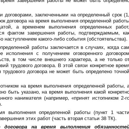
а время завершения работы не может быть определен
и договорами, заключенными на определенный срок (1
о срок договора на время выполнения определенной работ
датой, а временем выполнения определенных работ
тся фактом завершения работы, подтверждаемым, ка
бо наступлением какого-либо события (обстоятельства).
пределенной работы заключается в случаях, когда са
е исполнения с получением оговоренного договоро
ьств, в том числе внешнего характера, а не только о
ий трудового договора. В этой связи конкретное врем
 трудового договора не может быть определено точно
ботником на время выполнения определенной работы, 
жно быть указано, на время выполнения какой конкретн
нного нанимателя (например, «принят истопником 2-г
.
мя выполнения определенной работы (пункт 1 част
авершения этих работ (часть вторая статьи 38 ТК).
о договора на время выполнения обязанносте