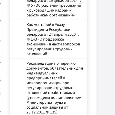
Беларусь от 15 декабря 2014 г.
д
№ 5 «Об усилении требований
м
к руководящим кадрам и
работникам организаций»
е
Комментарий к Указу
Президента Республики
Беларусь от 24 апреля 2020 г.
№ 143 «О поддержке
е
экономики» в части вопросов
и
регулирования трудовых
,
отношений
е
о
Рекомендации по перечню
документов, обязательных для
индивидуальных
,
предпринимателей и
е
микроорганизаций при
регулировании трудовых
отношений с работниками
н
(утверждены постановлением
Министерства труда и
,
социальной защиты от
о
23.12.2011 № 135)