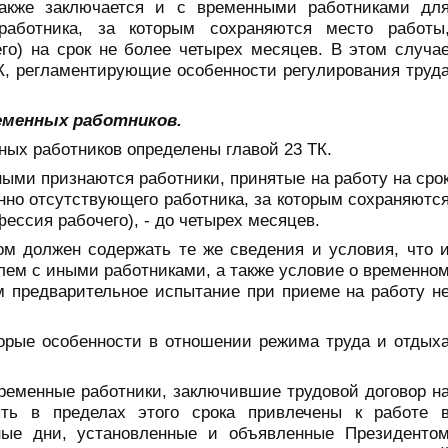
также заключается и с временными работниками дл
работника, за которым сохраняются место работы
го)
на срок не более четырех месяцев. В этом случа
К, регламентирующие особенности регулирования труд
еменных работников.
ных работников определены главой 23 ТК.
ными признаются работники, принятые на работу на сро
нно отсутствующего работника, за которым сохраняютс
ессия рабочего), - до четырех месяцев.
ом должен содержать те же сведения и условия, что 
лем с иными работниками, а также условие о временно
м предварительное испытание при приеме на работу н
торые особенности в отношении режима труда и отдых
временные работники, заключившие трудовой договор н
ть в пределах этого срока привлечены к работе 
ные дни, установленные и объявленные Президенто