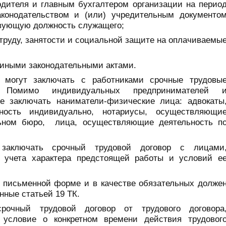
одителя и главным бухгалтером организации на перио
аконодательством и (или) учредительным документо
твующую должность служащего;
труду, занятости и социальной защите на оплачиваемы
и иными законодательными актами.
е могут заключать с работниками срочные трудовы
 Помимо индивидуальных предпринимателей 
ве заключать наниматели-физические лица: адвокаты
ность индивидуально, нотариусы, осуществляющи
ьном бюро,
лица, осуществляющие деятельность п
 заключать срочный трудовой договор с лицами
 учета характера предстоящей работы и условий е
в письменной форме и в качестве обязательных долже
нные статьей 19 ТК.
очный трудовой договор от трудового договора
 условие о конкретном времени действия трудовог