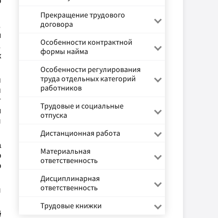
о
Прекращение трудового
договора
,
ы
Особенности контрактной
,
формы найма
к
Особенности регулирования
труда отдельных категорий
м
работников
м
т
Трудовые и социальные
я
отпуска
й
Дистанционная работа
а
Материальная
о
ответственность
о
Дисциплинарная
ответственность
и
Трудовые книжки
й