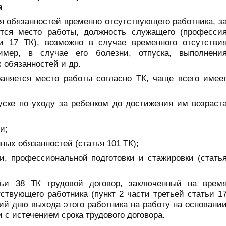
а
я обязанностей временно отсутствующего работника, з
тся место работы, должность служащего (професси
ьи 17 ТК), возможно в случае временного отсутстви
имер, в случае его болезни, отпуска, выполнени
 обязанностей и др.
раняется место работы согласно ТК, чаще всего имее
уске по уходу за ребенком до достижения им возраст
и;
ых обязанностей (статья 101 ТК);
и, профессиональной подготовки и стажировки (стать
тьи 38 ТК трудовой договор, заключенный на врем
ствующего работника (пункт 2 части третьей статьи 1
ий дню выхода этого работника на работу на основани
и с истечением срока трудового договора.