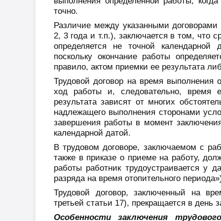
выполнения определенной работы, когд
точно.
Различие между указанными договорами 
2, 3 года и т.п.), заключается в том, чт
определяется не точной календарной 
поскольку окончание работы определяе
правило, актом приемки ее результата ли
Трудовой договор на время выполнения о
ход работы и, следовательно, время е
результата зависят от многих обстоятел
надлежащего выполнения сторонами услов
завершения работы в момент заключения
календарной датой.
В трудовом договоре, заключаемом с ра
также в приказе о приеме на работу, дол
работы работник трудоустраивается у да
разряда на время отопительного периода»)
Трудовой договор, заключенный на вре
третьей статьи 17), прекращается в день з
Особенности заключения трудовог