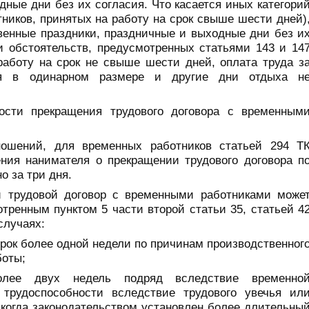
ные дни без их согласия. Что касается иных категори
ников, принятых на работу на срок свыше шести дней)
твенные праздники, праздничные и выходные дни без и
и обстоятельств, предусмотренных статьями 143 и 14
работу на срок не свыше шести дней, оплата труда з
ся в одинарном размере и другие дни отдыха н
ости прекращения трудового договора с временным
ношений, для временных работников статьей 294 Т
ния нанимателя о прекращении трудового договора п
о за три дня.
ьи трудовой договор с временными работниками може
тренным пунктом 5 части второй статьи 35, статьей 4
 случаях:
срок более одной недели по причинам производственног
боты;
лее двух недель подряд вследствие временно
 трудоспособности вследствие трудового увечья ил
 когда законодательством установлен более длительны