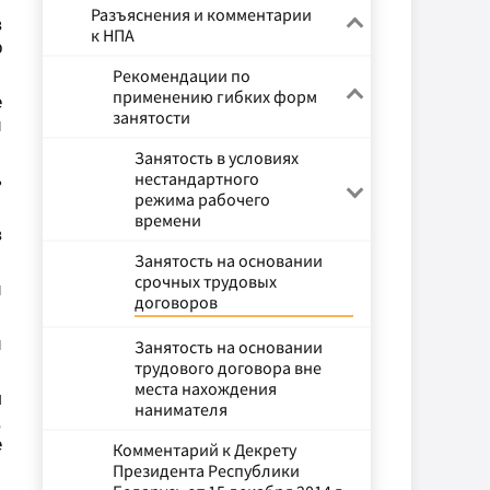
Разъяснения и комментарии
в
к НПА
о
Рекомендации по
применению гибких форм
е
занятости
й
Занятость в условиях
нестандартного
ь
режима рабочего
времени
в
Занятость на основании
срочных трудовых
й
договоров
й
Занятость на основании
трудового договора вне
места нахождения
л
нанимателя
,
е
Комментарий к Декрету
Президента Республики