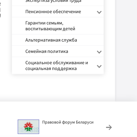
экспертиза условий труда
о
я
Пенсионное обеспечение
л
Гарантии семьям,
воспитывающим детей
Альтернативная служба
Семейная политика
Социальное обслуживание и
социальная поддержка
Правовой форум Беларуси
АИС
труд