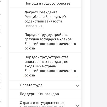
к
Помощь в трудоустройстве
Декрет Президента
ь
Республики Беларусь «О
содействии занятости
населения
й
о
Порядок трудоустройства
граждан государств-членов
Евразийского экономического
ь
союза
Порядок трудоустройства
в
иностранных граждан, не
входящих в страны
Евразийского экономического
о
союза
и
е
Оплата труда
к
Поддержка инвалидов
а
Охрана и государственная
в