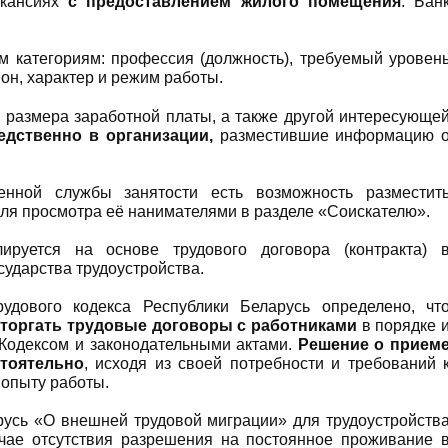
акансиях
с предоставлением жилого помещения
. Бан
м категориям: профессия (должность), требуемый уровен
он, характер и режим работы.
и размера заработной платы, а также другой интересующе
едственно в организации,
разместившие информацию 
енной службы занятости есть возможность разместит
ля просмотра её нанимателями в разделе «Соискателю».
лируется на основе трудового договора (контракта) 
сударства трудоустройства.
рудового кодекса Республики Беларусь определено, чт
сторгать трудовые договоры с работниками
в порядке 
Кодексом и законодательными актами.
Решение о прием
тоятельно
, исходя из своей потребности и требований 
 опыту работы.
русь «О внешней трудовой миграции» для трудоустройств
учае отсутствия разрешения на постоянное проживание 