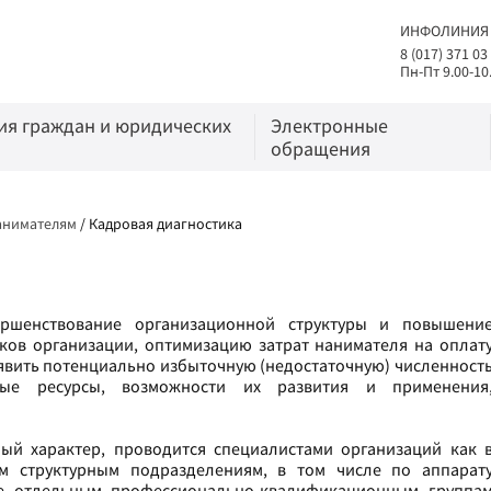
ИНФОЛИНИЯ
8 (017) 371 03
Пн-Пт 9.00-10
я граждан и юридических
Электронные
обращения
анимателям
/
Кадровая диагностика
ершенствование организационной структуры и повышени
ков организации, оптимизацию затрат нанимателя на оплат
ыявить потенциально избыточную (недостаточную) численност
вые ресурсы, возможности их развития и применения
ый характер, проводится специалистами организаций как 
м структурным подразделениям, в том числе по аппарат
кже отдельным профессионально-квалификационным группа