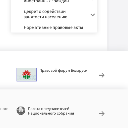
иностранных граждан
Декрет о содействии
занятости населению
Нормативные правовые акты
Правовой форум Беларуси
АИС
труд
ьного
Палата представителей
Националь
Национального собрания
законодат
информац
Беларусь