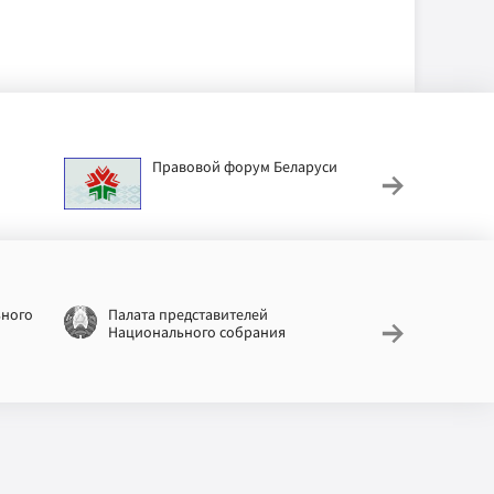
Правовой форум Беларуси
АИС
труд
ьного
Палата представителей
Националь
Национального собрания
законодат
информац
Беларусь