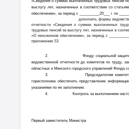
«Сведения о суммах выплаченных трудовых пенсий по 
выслугу лет, назначенных в соответствии со статьям
обеспечении», за период с __________20___ г. по _____
дополнить формы ведомств
отчетности «Сведения о суммах выплаченных труд
трудовых пенсий за выслугу лет, назначенных в соотве
«О пенсионном обеспечении», за период с __________2
приложению 53.
2.
Фонду социальной защит
ведомственной отчетности до комитетов по труду, з
областных и Минского городского управлений Фонда с
3.
Председателям комитет
горисполкома обеспечить представление информации
указаниями по ее заполнению.
4.
Контроль за выполнением насто
Первый заместитель Министра М