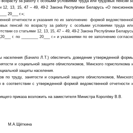
возрасту за работу с особыми условиями труда или трудовых пенсий з
и 12, 13, 15, 47 – 49, 49-2 Закона Республики Беларусь «О пенсионно
___ 20___ г.»;
енной отчетности и указания по их заполнению формой ведомственно
овых пенсий по возрасту за работу с особыми условиями труда ил
тствии со статьями 12, 13, 15, 47 – 49, 49-2 Закона Республики Беларус
0___ г. по ________ 20___ г.» и указаниями по ее заполнению согласн
ы населения (Бачило Л.Т.) обеспечить доведение утвержденной форм
анятости и социальной защите облисполкомов, Минского горисполкома 
оциальной защиты населения.
ов по труду, занятости и социальной защите облисполкомов, Минског
 в соответствии с утвержденной формой ведомственной отчетности 
ящего приказа возложить на заместителя Министра Королёву В.В.
.А.Щёткина