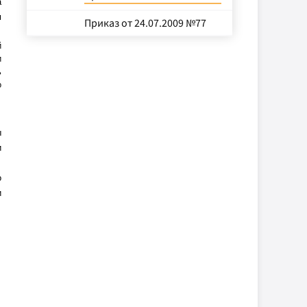
а
м
Приказ от 24.07.2009 №77
й
и
ь
о
ы
и
о
и