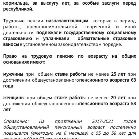
кормильца, за выслугу лет, за особые заслуги перед
республикой.
Трудовые пенсии
назначаются
лицам
, которые в период
работы, предпринимательской, творческой и иной
деятельности
подлежали государственному социальному
страхованию
и
уплачивали обязательные страховые
взносы
в установленном законодательством порядке.
Право на трудовую пенсию по возрасту на общих
основаниях
имеют:
мужчины
при общем
стаже работы
не менее
25 лет
при
достижении общеустановленного
пенсионного возраста 63
года
женщины
при общем
стаже работы
не менее
20 лет
при
достижении общеустановленного
пенсионного возраста
58
лет
Справочно: На протяжении 2017-2021 годов
общеустановленный пенсионный возраст постепенно
повышался (ежегодно на 6 месяцев) с 55 до 58 лет для
женщин, с 60 до 63 лет для мужчин.