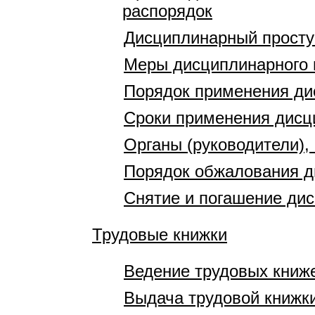
распорядок
Дисциплинарный просту
Меры дисциплинарного 
Порядок применения ди
Сроки применения дисц
Органы (руководители)
Порядок обжалования д
Снятие и погашение ди
Трудовые книжки
Ведение трудовых книж
Выдача трудовой книжки