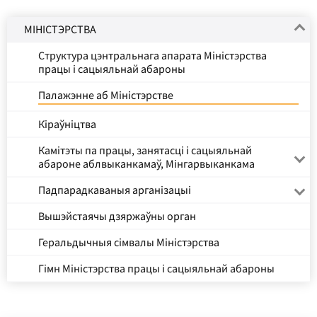
МІНІСТЭРСТВА
Структура цэнтральнага апарата Міністэрства
працы і сацыяльнай абароны
Палажэнне аб Міністэрстве
Кіраўніцтва
Камітэты па працы, занятасці і сацыяльнай
абароне аблвыканкамаў, Мінгарвыканкама
Падпарадкаваныя арганізацыі
Вышэйстаячы дзяржаўны орган
Геральдычныя сімвалы Міністэрства
Гімн Міністэрства працы і сацыяльнай абароны