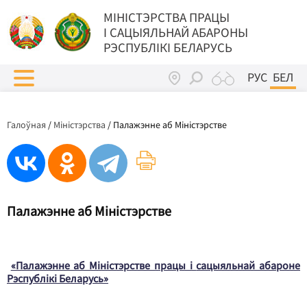
МIНIСТЭРСТВА ПРАЦЫ
I САЦЫЯЛЬНАЙ АБАРОНЫ
РЭСПУБЛІКІ БЕЛАРУСЬ
РУС
БЕЛ
Галоўная
/
Міністэрства
/
Палажэнне аб Міністэрстве
Палажэнне аб Міністэрстве
«Палажэнне аб Міністэрстве працы і
сацыяльнай абароне
Рэспублікі Беларусь
»