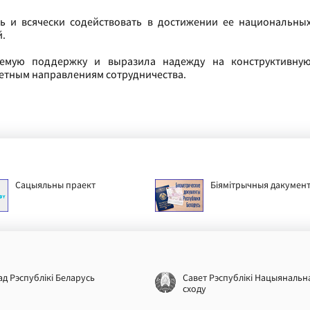
ь и всячески содействовать в достижении ее национальны
й.
аемую поддержку и выразила надежду на конструктивну
етным направлениям сотрудничества.
Сацыяльны праект
Біямітрычныя дакумен
ад Рэспублікі Беларусь
Савет Рэспублікі Нацыянальн
сходу