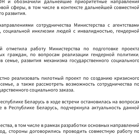
ОН и обозначили дальнейшие приоритетные направлени
вой сферы, в том числе в контексте дальнейшей совместно
го развития.
аправлениями сотрудничества Министерства с агентствам
, социальной инклюзии людей с инвалидностью, гендерно
й отметила работу Министерства по подготовке проект
ых граждан, по вопросам реализации гендерной политики
 семье, развития механизма государственного социальног
стно реализовать пилотный проект по созданию кризисног
семье, а также рассмотреть возможность сотрудничества п
арственного социального заказа.
еспублике Беларусь в ходе встречи остановилась на вопроса
е в Республике Беларусь, подчеркнула актуальность данно
ества, в том числе в рамках разработки основных направлени
од, стороны договорились проводить совместную работу п