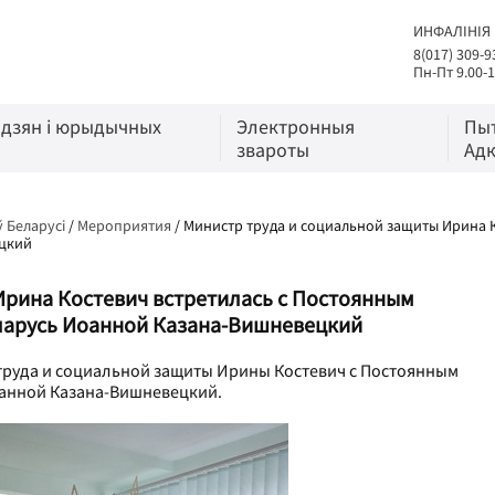
ИНФАЛІНІЯ
8(017) 309-9
Пн-Пт 9.00-1
адзян і юрыдычных
Электронныя
Пы
звароты
Адк
ў Беларусі
/
Мероприятия
/
Министр труда и социальной защиты Ирина 
ецкий
Ирина Костевич встретилась с Постоянным
ларусь Иоанной Казана-Вишневецкий
ра труда и социальной защиты Ирины Костевич с Постоянным
анной Казана-Вишневецкий.