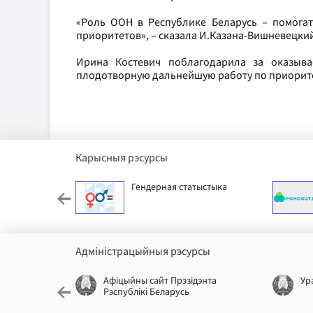
«Роль ООН в Республике Беларусь – помогат
приоритетов», – сказала И.Казана-Вишневецки
Ирина Костевич поблагодарила за оказыв
плодотворную дальнейшую работу по приорит
Карысныя рэсурсы
ячы фонд
Гендерная статыстыка
Адміністрацыйныя рэсурсы
лікі
Афіцыйны сайт Прэзідэнта
Ур
Рэспублікі Беларусь