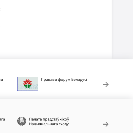
х
ю
ты
Прававы форум Беларусі
Дзіц
ага
Палата прадстаўнікоў
Нацыяналь
Нацыянальнага сходу