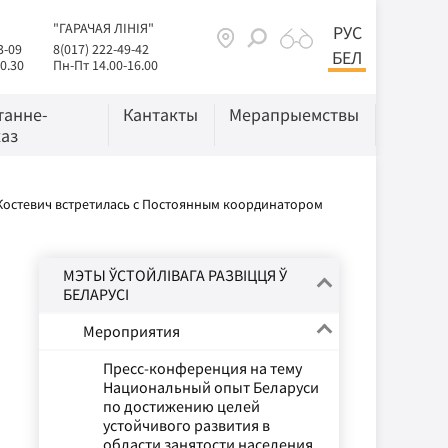
"ГАРАЧАЯ ЛІНІЯ"
РУС
3-09
8(017) 222-49-42
БЕЛ
0.30
Пн-Пт 14.00-16.00
танне-
Кантакты
Мерапрыемствы
аз
Костевич встретилась с Постоянным координатором
МЭТЫ ЎСТОЙЛІВАГА РАЗВІЦЦЯ Ў
БЕЛАРУСІ
Мероприятия
Пресс-конференция на тему
Национальный опыт Беларуси
по достижению целей
устойчивого развития в
области занятости населения