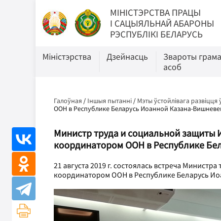
МIНIСТЭРСТВА ПРАЦЫ
I САЦЫЯЛЬНАЙ АБАРОНЫ
РЭСПУБЛІКІ БЕЛАРУСЬ
Міністэрства
Дзейнасць
Звароты грам
асоб
Галоўная
/
Іншыя пытанні
/
Мэты ўстойлівага развіцця 
ООН в Республике Беларусь Иоанной Казана-Вишнев
Министр труда и социальной защиты 
координатором ООН в Республике Бе
21 августа 2019 г. состоялась встреча Минист
координатором ООН в Республике Беларусь Ио