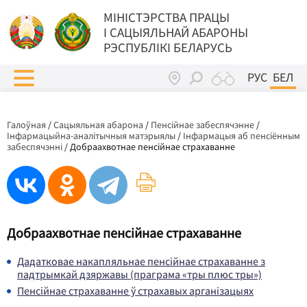
МIНIСТЭРСТВА ПРАЦЫ
I САЦЫЯЛЬНАЙ АБАРОНЫ
РЭСПУБЛІКІ БЕЛАРУСЬ
РУС
БЕЛ
Галоўная
/
Сацыяльная абарона
/
Пенсійнае забеспячэнне
/
Інфармацыйна-аналітычныя матэрыялы
/
Інфармацыя аб пенсіённым
забеспячэнні
/
Добраахвотнае пенсійнае страхаванне
Добраахвотнае пенсійнае страхаванне
Дадатковае накапляльнае пенсійнае страхаванне з
падтрымкай дзяржавы (праграма «тры плюс тры»)
Пенсійнае страхаванне ў страхавых арганізацыях