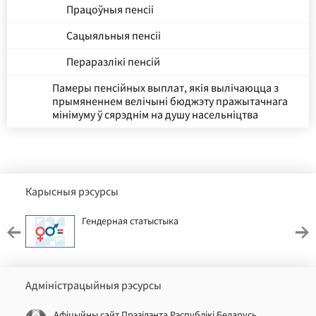
Працоўныя пенсіі
Сацыяльныя пенсіі
Пераразлікі пенсій
Памеры пенсійных выплат, якія вылічаюцца з
прымяненнем велічыні бюджэту пражытачнага
мінімуму ў сярэднім на душу насельніцтва
Карысныя рэсурсы
Гендерная статыстыка
Адміністрацыйныя рэсурсы
Афіцыйны сайт Прэзідэнта Рэспублікі Беларусь