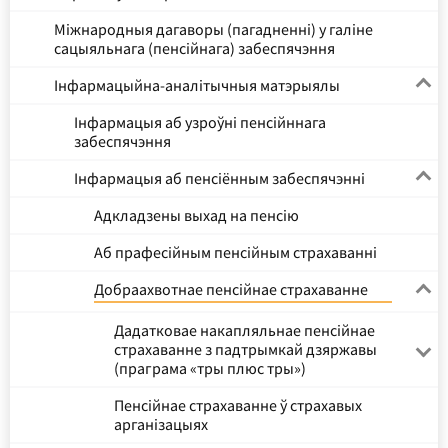
Міжнародныя дагаворы (пагадненні) у галіне
сацыяльнага (пенсійнага) забеспячэння
Інфармацыйна-аналітычныя матэрыялы
Інфармацыя аб узроўні пенсійннага
забеспячэння
Інфармацыя аб пенсіённым забеспячэнні
Адкладзены выхад на пенсію
Аб прафесійным пенсійным страхаванні
Добраахвотнае пенсійнае страхаванне
Дадатковае накапляльнае пенсійнае
страхаванне з падтрымкай дзяржавы
(праграма «тры плюс тры»)
Пенсійнае страхаванне ў страхавых
арганізацыях