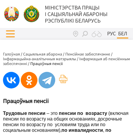
МIНIСТЭРСТВА ПРАЦЫ
I САЦЫЯЛЬНАЙ АБАРОНЫ
РЭСПУБЛІКІ БЕЛАРУСЬ
РУС
БЕЛ
Галоўная
/
Сацыяльная абарона
/
Пенсійнае забеспячэнне
/
Інфармацыйна-аналітычныя матэрыялы
/
Інфармацыя аб пенсіённым
забеспячэнні
/
Працоўныя пенсіі
Працоўныя пенсіі
Трудовые пенсии
– это
пенсии по возрасту
(включая
пенсии по возрасту на общих основаниях, досрочные
пенсии по возрасту по условиям труда или по
социальным основаниям),
по инвалидности
,
по