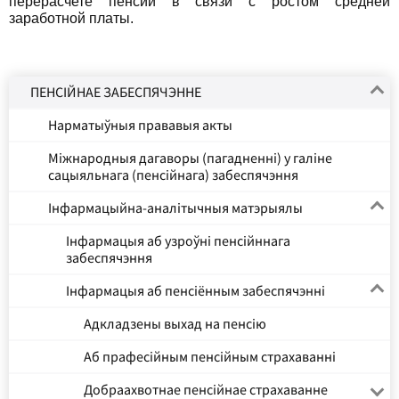
перерасчете пенсий в связи с ростом средней
заработной платы.
ПЕНСІЙНАЕ ЗАБЕСПЯЧЭННЕ
Нарматыўныя прававыя акты
Міжнародныя дагаворы (пагадненні) у галіне
сацыяльнага (пенсійнага) забеспячэння
Інфармацыйна-аналітычныя матэрыялы
Інфармацыя аб узроўні пенсійннага
забеспячэння
Інфармацыя аб пенсіённым забеспячэнні
Адкладзены выхад на пенсію
Аб прафесійным пенсійным страхаванні
Добраахвотнае пенсійнае страхаванне