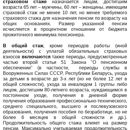
страховом стаже
назначается лицам, достигшим
возраста 65 лет – мужчины, 60 лет – женщины, имеющим
страховой стаж не менее 10 лет, но менее требуемого
страхового стажа для назначения пенсии по возрасту на
общих основаниях. Размер указанной пенсии
исчисляется в процентном отношении от бюджета
прожиточного минимума пенсионера.
В общий стаж
, кроме периодов работы (иной
деятельности) с уплатой обязательных страховых
взносов
включаются
также периоды, предусмотренные
частью второй статьи 51 Закона "О пенсионном
обеспечении" (в частности, периоды службы в
Вооруженных Силах СССР, Республики Беларусь, ухода
за детьми в возрасте до 3-х лет (но не более 12 лет в
общей сложности), ухода за инвалидом 1 группы либо
лицом, достигшим 80-летнего возраста, нуждающимся в
постоянном уходе, получения в дневной форме
получения образования профессионально-технического,
среднего специального, высшего и послевузовского
образования, получения пособия по безработице, но не
более 6 месяцев в общей сложности и др.).
Продолжительность общего стажа влияет на размер
пенсии. Максимально учитываемая продолжительность