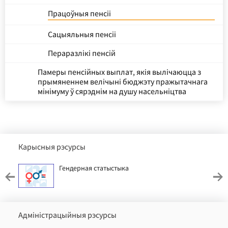
Працоўныя пенсіі
Сацыяльныя пенсіі
Пераразлікі пенсій
Памеры пенсійных выплат, якія вылічаюцца з
прымяненнем велічыні бюджэту пражытачнага
мінімуму ў сярэднім на душу насельніцтва
Карысныя рэсурсы
Гендерная статыстыка
Адміністрацыйныя рэсурсы