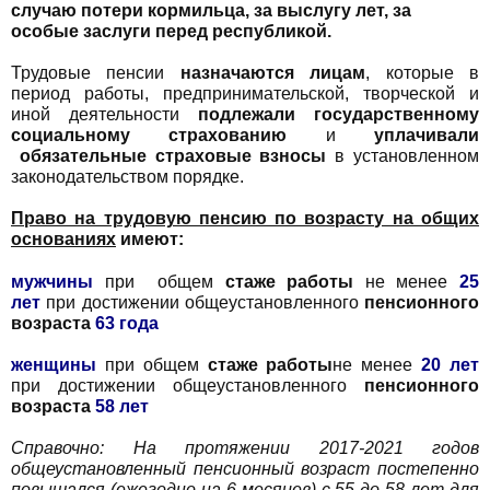
случаю потери кормильца, за выслугу лет, за
особые заслуги перед республикой.
Трудовые пенсии
назначаются
лицам
, которые в
период работы, предпринимательской, творческой и
иной деятельности
подлежали государственному
социальному страхованию
и
уплачивали
обязательные страховые взносы
в установленном
законодательством порядке.
Право на трудовую пенсию по возрасту на общих
основаниях
имеют:
мужчины
при общем
стаже работы
не менее
25
лет
при достижении общеустановленного
пенсионного
возраста
63 года
женщины
при общем
стаже работы
не менее
20 лет
при достижении общеустановленного
пенсионного
возраста
58 лет
Справочно: На протяжении 2017-2021 годов
общеустановленный пенсионный возраст постепенно
повышался (ежегодно на
6 месяцев) с 55 до 58 лет для