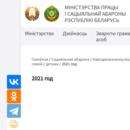
МIНIСТЭРСТВА ПРАЦЫ
I САЦЫЯЛЬНАЙ АБАРОНЫ
РЭСПУБЛІКІ БЕЛАРУСЬ
Міністэрства
Дзейнасць
Звароты грам
асоб
Галоўная
/
Сацыяльная абарона
/
Народанасельніцтва,
семей с детьми
/
2021 год
2021 год