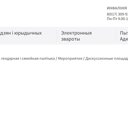
ИНФАЛІНІЯ
8(017) 309-9
Пн-Пт 9.00-1
адзян і юрыдычных
Электронныя
Пы
звароты
Адк
 гендэрная і сямейная палітыка
/
Мероприятия
/
Дискуссионные площад