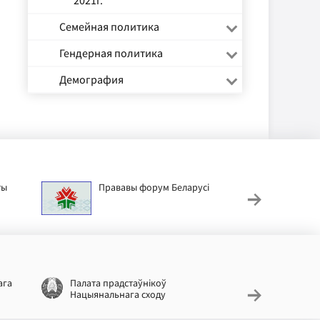
2021г.
Семейная политика
Гендерная политика
Демография
ты
Прававы форум Беларусі
Дзіц
ага
Палата прадстаўнікоў
Нацыяналь
Нацыянальнага сходу