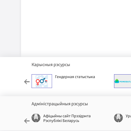
Карысныя рэсурсы
ячы фонд
Гендерная статыстыка
Адміністрацыйныя рэсурсы
лікі
Афіцыйны сайт Прэзідэнта
Ур
Рэспублікі Беларусь