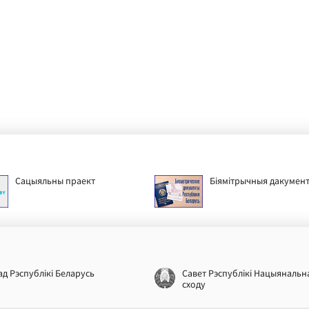
Сацыяльны праект
Біямітрычныя дакумен
ад Рэспублікі Беларусь
Савет Рэспублікі Нацыянальн
сходу