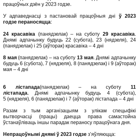
працоўных дзён у 2023 годзе.
У адпаведнасці з пастановай працоўныя дні
ў 2023
годзе пераносяцца
:
24 красавіка
(панядзелак) – на суботу
29 красавіка
.
Днямі адпачынку будуць 22 (субота), 23 (нядзеля), 24
(панядзелак) і 25 (аўторак) красавіка – 4 дні
8 мая
(панядзелак) – на суботу
13 мая
. Днямі адпачынку
будуць 6 (субота), 7 (нядзеля), 8 (панядзелак) і 9 (аўторак)
мая – 4 дні
6 лістапада
(панядзелак) – на суботу
11
лістапада.
Днямі адпачынку будуць 4 (субота),
5 (нядзеля), 6 (панядзелак) і 7 (аўторак) лістапада – 4 дні
Разам з тым арганізацыям з улікам спецыфікі
вытворчасці (працы) даецца права самастойна
ўстанаўліваць іншы парадак пераносу працоўнага дня.
Непрацоўнымі днямі ў 2023 годзе
з’яўляюцца: