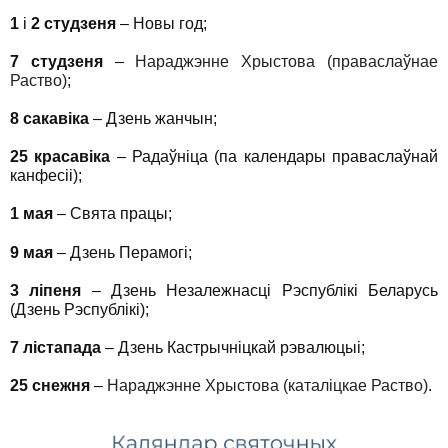
1
і
2 студзеня
– Новы год;
7 студзеня
–
Нараджэнне Хрыстова (праваслаўнае
Раство)
;
8 сакавіка
– Дзень жанчын;
25 красавіка
– Радаўніца (па календары праваслаўнай
канфесіі);
1 мая
– Свята працы;
9 мая
– Дзень Перамогі;
3 ліпеня
– Дзень Незалежнасці Рэспублікі Беларусь
(Дзень Рэспублікі);
7 лістапада
– Дзень Кастрычніцкай рэвалюцыі;
25 снежня
–
Нараджэнне Хрыстова (каталіцкае Раство)
.