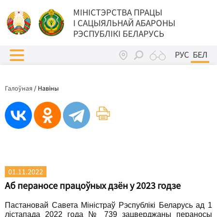
МIНIСТЭРСТВА ПРАЦЫ
I САЦЫЯЛЬНАЙ АБАРОНЫ
РЭСПУБЛІКІ БЕЛАРУСЬ
РУС
БЕЛ
Галоўная
/
Навіны
01.11.2022
Аб пераносе працоўных дзён у 2023 годзе
Пастановай Савета Міністраў Рэспублікі Беларусь ад 1
лістапада 2022 года № 739 зацверджаны пераносы