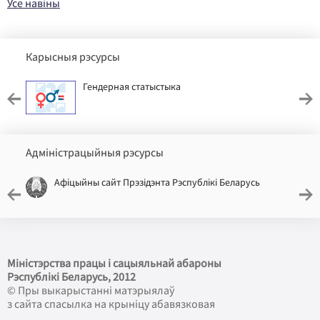
Усе навіны
Карысныя рэсурсы
Гендерная статыстыка
Адміністрацыйныя рэсурсы
Афіцыйны сайт Прэзідэнта Рэспублікі Беларусь
Міністэрства працы і сацыяльнай абароны
Рэспублікі Беларусь
, 2012
© Пры выкарыстанні матэрыялаў
з сайта спасылка на крыніцу абавязковая