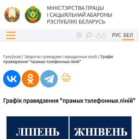
МIНIСТЭРСТВА ПРАЦЫ
I САЦЫЯЛЬНАЙ АБАРОНЫ
РЭСПУБЛІКІ БЕЛАРУСЬ
РУС
БЕЛ
Галоўная
/
Звароты грамадзян і юрыдычных асоб
/
Графік
правядзення "прамых тэлефонных ліній"
Графік правядзення "прамых тэлефонных ліній"