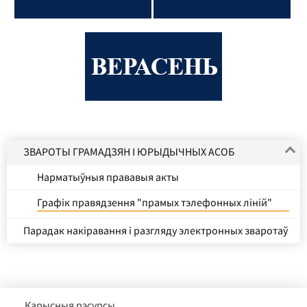
ЗВАРОТЫ ГРАМАДЗЯН І ЮРЫДЫЧНЫХ АСОБ
Нарматыўныя прававыя акты
Графік правядзення "прамых тэлефонных ліній"
Парадак накіравання і разгляду электронных зваротаў
Карысныя рэсурсы