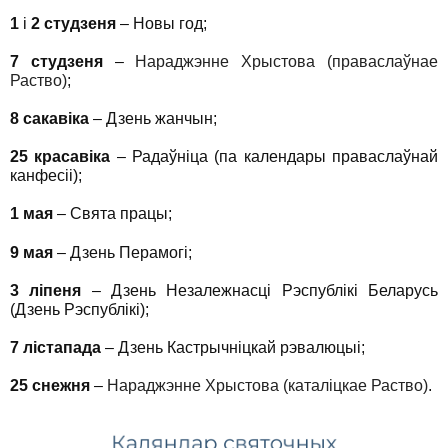
1
і
2 студзеня
– Новы год;
7 студзеня
–
Нараджэнне Хрыстова (праваслаўнае
Раство)
;
8 сакавіка
– Дзень жанчын;
25 красавіка
– Радаўніца (па календары праваслаўнай
канфесіі);
1 мая
– Свята працы;
9 мая
– Дзень Перамогі;
3 ліпеня
– Дзень Незалежнасці Рэспублікі Беларусь
(Дзень Рэспублікі);
7 лістапада
– Дзень Кастрычніцкай рэвалюцыі;
25 снежня
–
Нараджэнне Хрыстова (каталіцкае Раство)
.