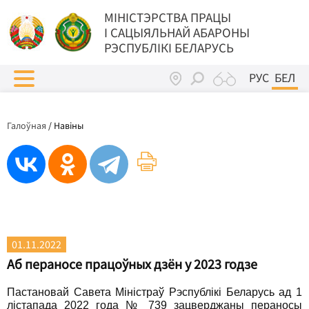
МIНIСТЭРСТВА ПРАЦЫ
I САЦЫЯЛЬНАЙ АБАРОНЫ
РЭСПУБЛІКІ БЕЛАРУСЬ
РУС
БЕЛ
Галоўная
/
Навіны
01.11.2022
Аб пераносе працоўных дзён у 2023 годзе
Пастановай Савета Міністраў Рэспублікі Беларусь ад 1
лістапада 2022 года № 739 зацверджаны пераносы