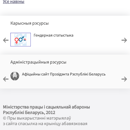
Усе навіны
Карысныя рэсурсы
Гендерная статыстыка
Адміністрацыйныя рэсурсы
Афіцыйны сайт Прэзідэнта Рэспублікі Беларусь
Міністэрства працы і сацыяльнай абароны
Рэспублікі Беларусь
, 2012
© Пры выкарыстанні матэрыялаў
з сайта спасылка на крыніцу абавязковая