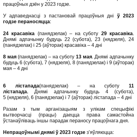
працоўных дзён у 2023 годзе.
У адпаведнасці з пастановай працоўныя дні
ў 2023
годзе пераносяцца
:
24 красавіка
(панядзелак) – на суботу
29 красавіка
.
Днямі адпачынку будуць 22 (субота), 23 (нядзеля), 24
(панядзелак) і 25 (аўторак) красавіка – 4 дні
8 мая
(панядзелак) – на суботу
13 мая
. Днямі адпачынку
будуць 6 (субота), 7 (нядзеля), 8 (панядзелак) і 9 (аўторак)
мая – 4 дні
6 лістапада
(панядзелак) – на суботу
11
лістапада.
Днямі адпачынку будуць 4 (субота),
5 (нядзеля), 6 (панядзелак) і 7 (аўторак) лістапада – 4 дні
Разам з тым арганізацыям з улікам спецыфікі
вытворчасці (працы) даецца права самастойна
ўстанаўліваць іншы парадак пераносу працоўнага дня.
Непрацоўнымі днямі ў 2023 годзе
з’яўляюцца: