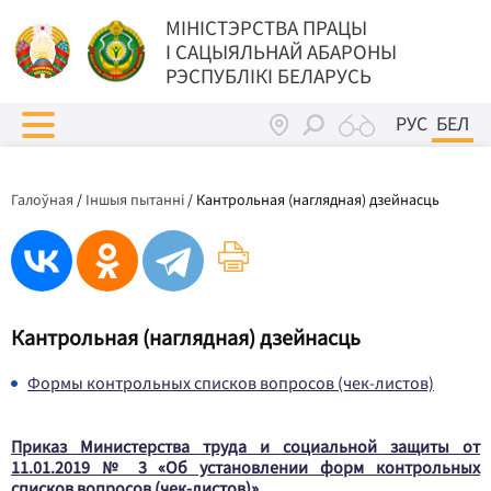
МIНIСТЭРСТВА ПРАЦЫ
I САЦЫЯЛЬНАЙ АБАРОНЫ
РЭСПУБЛІКІ БЕЛАРУСЬ
РУС
БЕЛ
Галоўная
/
Іншыя пытанні
/
Кантрольная (наглядная) дзейнасць
Кантрольная (наглядная) дзейнасць
Формы контрольных списков вопросов (чек-листов)
Приказ Министерства труда и социальной защиты от
11.01.2019 № 3 «Об установлении форм контрольных
списков вопросов (чек-листов)»