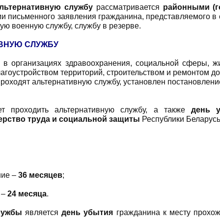
альтернативную службу
рассматривается
районными (г
и письменного заявления гражданина, представляемого в 
ую военную службу, службу в резерве.
ИВНУЮ СЛУЖБУ
 в организациях здравоохранения, социальной сферы, жи
лагоустройством территорий, строительством и ремонтом д
проходят альтернативную службу, установлен постановлен
ет проходить альтернативную службу, а также
день 
рство труда и социальной защиты
Республики Беларусь
ие –
36 месяцев
;
 –
24 месяца
.
лужбы
является
день убытия
гражданина к месту прохо