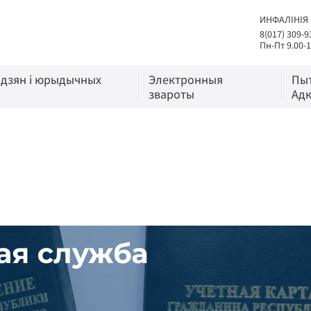
ИНФАЛІНІЯ
8(017) 309-9
Пн-Пт 9.00-1
адзян і юрыдычных
Электронныя
Пы
звароты
Адк