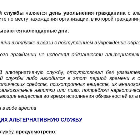
й службы
является
день увольнения гражданина
с ал
щите по месту нахождения организации, в которой граждани
тываются
календарные дни:
ина в отпуске в связи с поступлением в учреждение обра
рого гражданин не исполнял обязанности альтернатив
й альтернативную службу,
отсутствовал без уважител
й службы либо находился в этот период времени в с
отических средств, психотропных веществ, их аналогов
боалкогольные напитки или пиво, потреблял наркотичес
ивающие вещества
во время исполнения обязанностей альт
 в виде ареста
ЩИХ АЛЬТЕРНАТИВНУЮ СЛУЖБУ
лужбу,
предусмотрено: