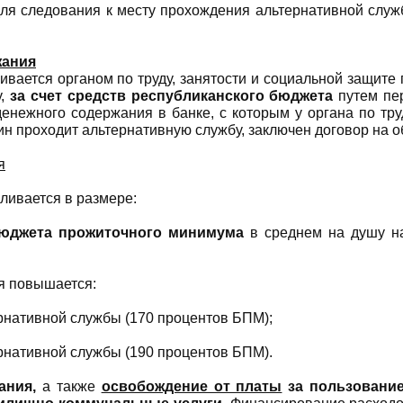
ля следования к месту прохождения альтернативной служб
жания
ается органом по труду, занятости и социальной защите п
у,
за счет средств республиканского бюджета
путем пе
енежного содержания в банке, с которым у органа по тру
ин проходит альтернативную службу, заключен договор на 
я
ивается в размере:
юджета прожиточного минимума
в среднем на душу на
я повышается:
ернативной службы (170 процентов БПМ);
ернативной службы (190 процентов БПМ).
ания,
а также
освобождение от платы
за пользовани