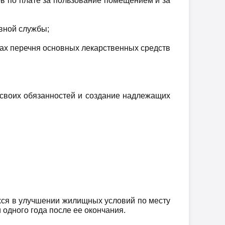
в по плате за пользование помещением и за
вной службы;
ах перечня основных лекарственных средств
 своих обязанностей и создание надлежащих
хся в улучшении жилищных условий по месту
 одного года после ее окончания.