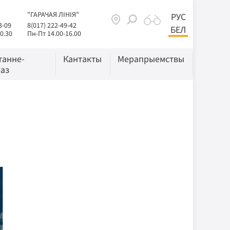
"ГАРАЧАЯ ЛІНІЯ"
РУС
3-09
8(017) 222-49-42
БЕЛ
0.30
Пн-Пт 14.00-16.00
танне-
Кантакты
Мерапрыемствы
аз