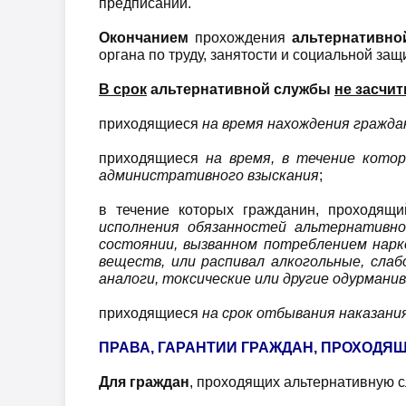
предписании.
Окончанием
прохождения
альтернативно
органа по труду, занятости и социальной за
В срок
альтернативной службы
не засчи
приходящиеся
на время нахождения граждан
приходящиеся
на время, в течение кото
административного взыскания
;
в течение которых гражданин, проходящи
исполнения обязанностей альтернативно
состоянии, вызванном потреблением нарк
веществ, или распивал алкогольные, сла
аналоги, токсические или другие одурман
приходящиеся
на срок отбывания наказания
ПРАВА, ГАРАНТИИ ГРАЖДАН, ПРОХОДЯ
Для граждан
, проходящих альтернативную с