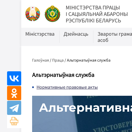
МIНIСТЭРСТВА ПРАЦЫ
I САЦЫЯЛЬНАЙ АБАРОНЫ
РЭСПУБЛІКІ БЕЛАРУСЬ
Міністэрства
Дзейнасць
Звароты грам
асоб
Галоўная
/
Праца
/
Альтэрнатыўная служба
Альтэрнатыўная служба
Нормативные правовые акты