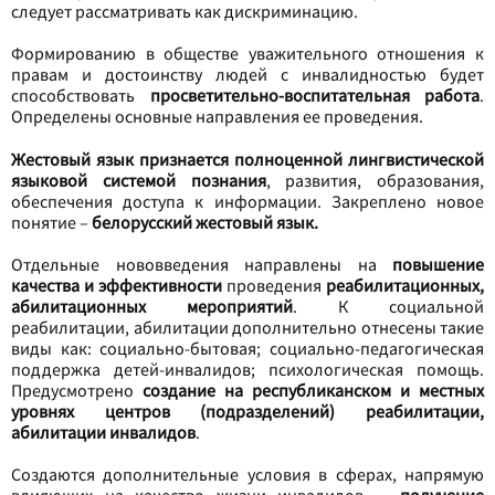
следует рассматривать как дискриминацию.
Формированию в обществе уважительного отношения к
правам и достоинству людей с инвалидностью будет
способствовать
просветительно-воспитательная работа
.
Определены основные направления ее проведения.
Жестовый язык признается полноценной лингвистической
языковой системой познания
, развития, образования,
обеспечения доступа к информации. Закреплено новое
понятие –
белорусский жестовый язык.
Отдельные нововведения направлены на
повышение
качества и эффективности
проведения
реабилитационных,
абилитационных мероприятий
. К социальной
реабилитации, абилитации дополнительно отнесены такие
виды как: социально-бытовая; социально-педагогическая
поддержка детей-инвалидов; психологическая помощь.
Предусмотрено
создание на республиканском и местных
уровнях центров (подразделений) реабилитации,
абилитации инвалидов
.
Создаются дополнительные условия в сферах, напрямую
влияющих на качество жизни инвалидов, –
получение