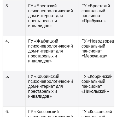
3.
ГУ «Брестский
ГУ «Брестский
психоневрологический
социальный
дом-интернат для
пансионат
престарелых и
«Прибужье»
инвалидов»
4.
ГУ «Жабчицкий
ГУ «Новодворецк
психоневрологический
социальный
дом-интернат для
пансионат
престарелых и
«Меречанка»
инвалидов»
5.
ГУ «Кобринский
ГУ «Кобринский
психоневрологический
социальный
дом-интернат для
пансионат
престарелых и
«Никольский»
инвалидов»
6.
ГУ «Коссовский
ГУ «Коссовский
психоневрологический
социальный