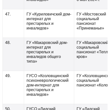
47.
ГУ «Куриловичский дом-
ГУ «Мостовский
интернат для
социальный
престарелых и
пансионат
инвалидов»
«Принеманье»
48.
ГУ «Макаровский дом-
ГУ «Макаровский
интернат для
социальный
престарелых и
пансионат «Тепл
инвалидов общего
кров»
типа»
49.
ГУСО «Козловщинский
ГУ «Козловщинск
психоневрологический
социальный
дом-интернат для
пансионат «Колос
престарелых и
инвалидов»
50.
ГУСО «Лидский
ГУ «Лидский