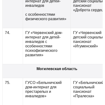
интернат для детей-
детский социальн
инвалидов
пансионат
«Доброта сердец
с особенностями
физического развития»
74.
ГУ «Червенский дом-
ГУ «Червенский
интернат для детей-
детский социальн
инвалидов с
пансионат
особенностями
«Игуменский»
психофизического
развития»
Могилевская область
75.
ГУСО «Белыничский
ГУ «Белыничский
дом-интернат для
социальный
престарелых и
пансионат
инвалидов»
«Пралеска»