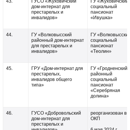
43.
ГУСО «Жуховичский
ГУ «Жуховичский
дом-интернат для
социальный
престарелых и
пансионат
инвалидов»
«Ивушка»
44.
ГУ «Волковысский
ГУ «Волковысски
районный дом-интернат
социальный
для престарелых и
пансионат
инвалидов»
«Теолин»
45.
ГРУ «Дом-интернат для
ГУ «Гродненский
престарелых,
районный
инвалидов общего
социальный
типа»
пансионат
«Серебряная
долина»
46.
ГУСО «Добровольский
реорганизован в
дом-интернат для
ОКП
престарелых и
инвалидов»
6 мая 2024 г.