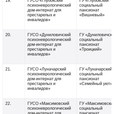
19.
ГУСО «Глубокский
ГУ «Глубокский
психоневрологический
социальный
дом-интернат для
пансионат
престарелых и
«Вишневый»
инвалидов»
20.
ГУСО «Дуниловичский
ГУ «Дуниловичск
психоневрологический
социальный
дом-интернат для
пансионат
престарелых и
«Троицкий»
инвалидов»
21.
ГУСО «Луначарский
ГУ «Луначарский
психоневрологический
социальный
дом-интернат для
пансионат
престарелых и
«Семейный уют»
инвалидов»
22.
ГУСО «Максимовский
ГУ «Максимовски
психоневрологический
социальный
дом-интернат для
пансионат