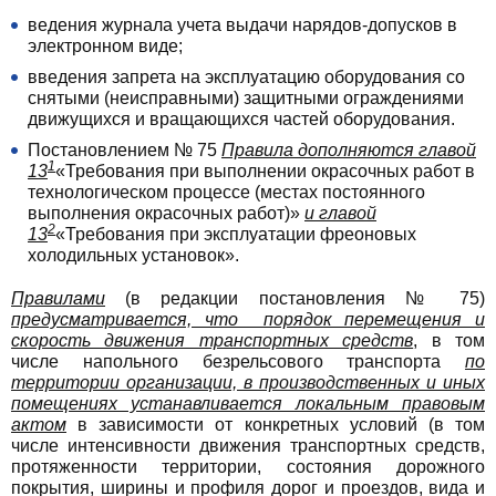
ведения журнала учета выдачи нарядов-допусков в
электронном виде;
введения запрета на эксплуатацию оборудования со
снятыми (неисправными) защитными ограждениями
движущихся и вращающихся частей оборудования.
Постановлением № 75
Правила дополняются главой
1
13
«Требования при выполнении окрасочных работ
в
технологическом процессе (местах постоянного
выполнения окрасочных работ)
»
и главой
2
13
«Требования при эксплуатации фреоновых
холодильных установок».
Правилами
(в редакции постановления № 75)
предусматривается, что порядок перемещения и
скорость движения транспортных средств
, в том
числе напольного безрельсового транспорта
по
территории организации, в производственных и иных
помещениях устанавливается локальным правовым
актом
в зависимости от конкретных условий (в том
числе интенсивности движения транспортных средств,
протяженности территории, состояния дорожного
покрытия, ширины и профиля дорог и проездов, вида и