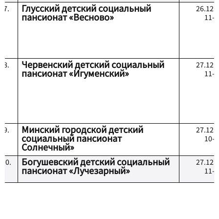
Глусский детский социальный
7.
2
6
.12.
пансионат «Весново»
11-0
Червенский детский социальный
8.
2
7
.12.
пансионат «Игуменский»
11-3
Минский городской детский
9.
2
7
.12.
социальный пансионат
10-0
Солнечный»
Богушевский детский социальный
10.
2
7
.12.
пансионат «Лучезарный»
11-0