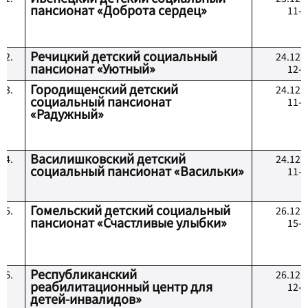
пансионат «Доброта сердец»
1
1
-
Речицкий детский социальный
2.
2
4
.12.
пансионат «Уютный»
12-0
Городищенский детский
3.
24.12.
социальный пансионат
11-0
«Радужный»
Василишковский детский
4.
2
4
.12.
социальный пансионат «Васильки»
11-0
Гомельский детский социальный
5.
26.12.
пансионат «Счастливые улыбки»
15-0
Республиканский
6.
26.12.
реабилитационный центр для
1
2
-
детей-инвалидов»