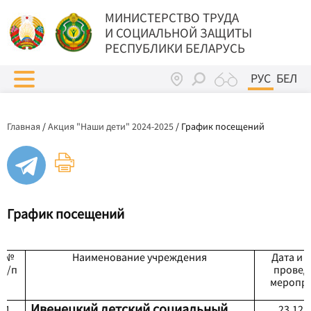
МИНИСТЕРСТВО ТРУДА
И СОЦИАЛЬНОЙ ЗАЩИТЫ
РЕСПУБЛИКИ БЕЛАРУСЬ
РУС
БЕЛ
Главная
/
Акция "Наши дети" 2024-2025
/
График посещений
График посещений
№
Наименование учреждения
Дата и 
п/п
провед
меропр
Ивенецкий детский социальный
1.
2
3
.12.