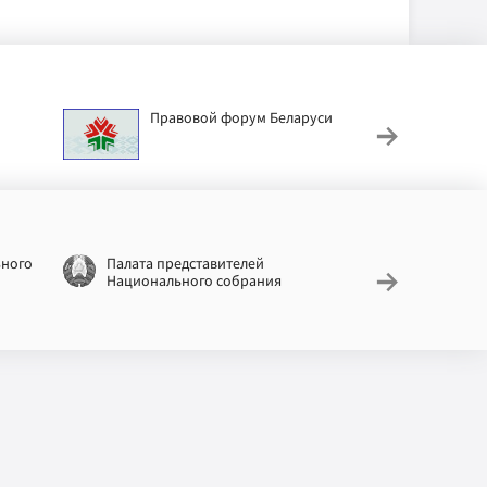
Правовой форум Беларуси
АИС
труд
ьного
Палата представителей
Националь
Национального собрания
законодат
информац
Беларусь