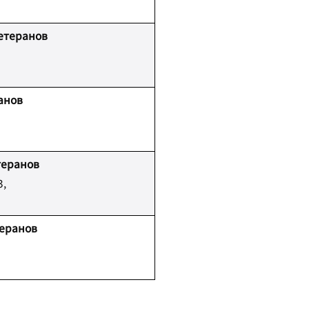
етеранов
анов
теранов
3,
теранов