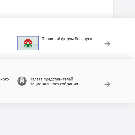
Правовой форум Беларуси
АИС
труд
ьного
Палата представителей
Националь
Национального собрания
законодат
информац
Беларусь