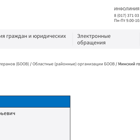
ИНФОЛИНИЯ
8 (017) 371 03
Пн-Пт 9.00-10
я граждан и юридических
Электронные
обращения
теранов (БООВ)
/
Областные (районные) организации БООВ
/
Минский го
рьевич