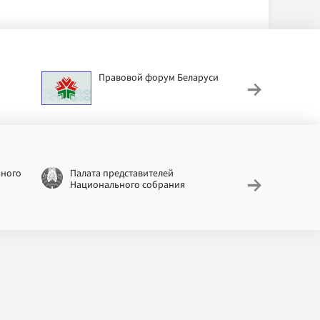
Правовой форум Беларуси
АИС
труд
ьного
Палата представителей
Националь
Национального собрания
законодат
информац
Беларусь