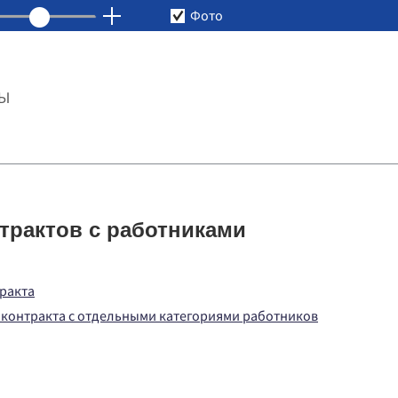
Фото
ТЫ
трактов с работниками
ракта
 контракта с отдельными категориями работников