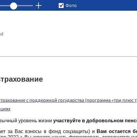
Фото
ТЫ
страхование
рахование с поддержкой государства (программа «три плюс т
ациях
ивычный уровень жизни
участвуйте в добровольном пенс
ает за Вас взносы в фонд соцзащиты) и
Вам остается б