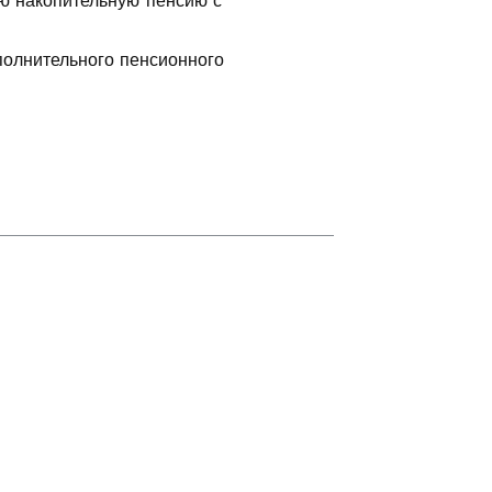
ую накопительную пенсию с
олнительного пенсионного