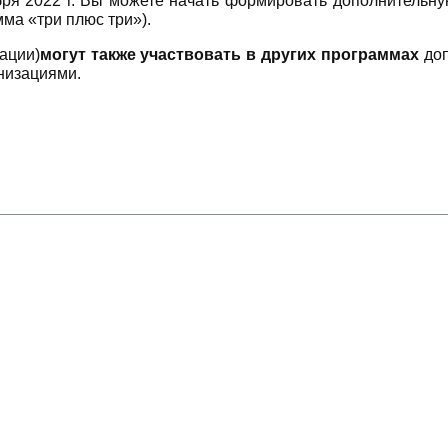
ября 2022 г. Вы можете начать формировать дополнительн
ма «три плюс три»).
ации)
могут также участвовать в других программах
доп
низациями.