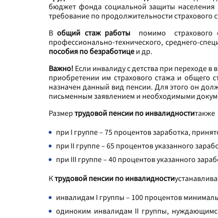
бюджет фонда социальной защиты населения
требование по продолжительности страхового с
В
общий стаж работы
помимо страхового с
профессионально-технического, среднего-спец
пособия по безработице
и др.
Важно!
Если инвалиду с детства при переходе в
приобретении им страхового стажа и общего с
назначен данный вид пенсии. Для этого он дол
письменным заявлением и необходимыми докум
Размер
трудовой пенсии по инвалидности
также 
при I группе – 75 процентов заработка, приня
при II группе – 65 процентов указанного зараб
при III группе – 40 процентов указанного зара
К
трудовой пенсии по инвалидности
устанавлива
инвалидам I группы – 100 процентов минималь
одиноким инвалидам II группы, нуждающимс