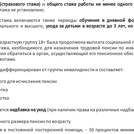
(страхового стажа)
и
общего стажа работы не менее одного
тажа не установлено.
тажа включаются также периоды
обучения в дневной ф
иального и высшего,
ухода за детьми в возрасте до 3 лет, но
 возрастную группу 18+ была продолжена выплата социальной 
тажа, необходимого для назначения трудовой пенсии по ин
жен обратиться в орган, осуществляющий его пенсионное обе
ентами.
дифференцирован от группы инвалидности и составляет:
того для исчисления пенсии
отка
ботка
ется
надбавка на уход
(при наличии права на различные надба
ного размера пенсии по возрасту
я в постоянной посторонней помощи, – 50 процентов миним