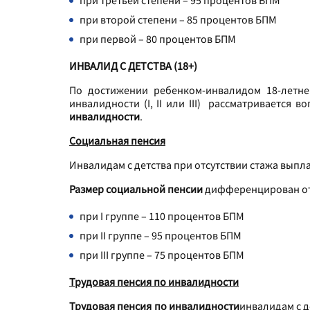
при третьей степени – 95 процентов БПМ
при второй степени – 85 процентов БПМ
при первой – 80 процентов БПМ
ИНВАЛИД С ДЕТСТВА (18+)
По достижении ребенком-инвалидом 18-летнег
инвалидности (I, II или III) рассматривается в
инвалидности
.
Социальная пенсия
Инвалидам с детства при отсутствии стажа выпл
Размер социальной пенсии
дифференцирован от 
при I группе – 110 процентов БПМ
при II группе – 95 процентов БПМ
при III группе – 75 процентов БПМ
Трудовая пенсия по инвалидности
Трудовая пенсия по инвалидности
инвалидам с д