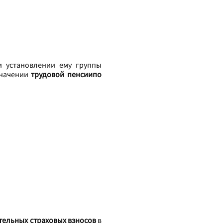
и установлении ему группы
начении
трудовой пенсиипо
тельных страховых взносов
в