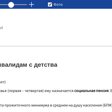
Фото
ТЫ
нвалидам с детства
лет)
вья (первая – четвертая) ему назначается
социальная пенсия
.
ета прожиточного минимума в среднем на душу населения (БПМ