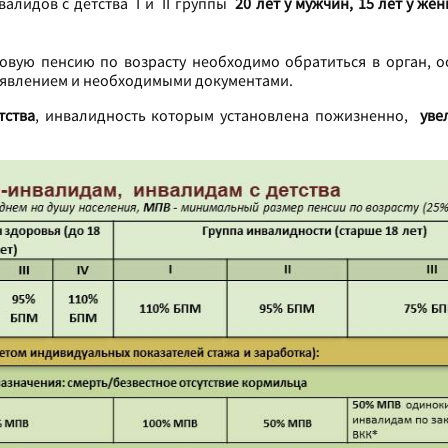
валидов с детства I и II группы
20 лет у мужчин, 15 лет у же
довую пенсию по возрасту необходимо обратиться в орган,
заявлением и необходимыми документами.
тства
, инвалидность которым установлена пожизненно,
уве