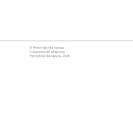
© Мiнiстэрства працы
i сацыяльнай абароны
Рэспублікі Беларусь, 2026.