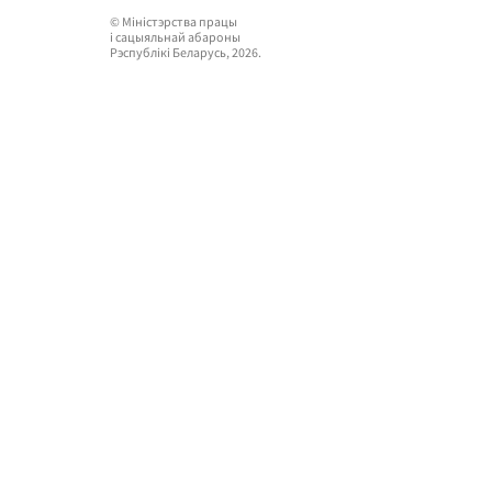
© Мiнiстэрства працы
i сацыяльнай абароны
Рэспублікі Беларусь, 2026.