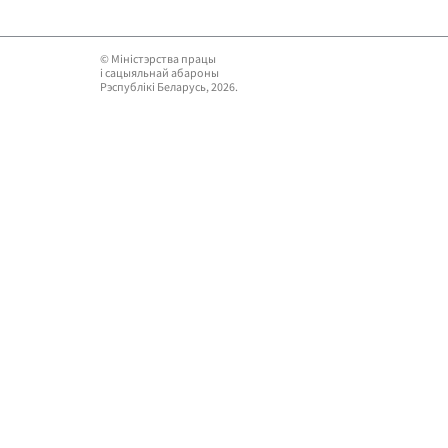
© Мiнiстэрства працы
i сацыяльнай абароны
Рэспублікі Беларусь, 2026.