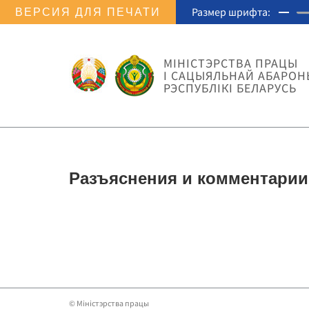
Размер шрифта:
ВЕРСИЯ ДЛЯ ПЕЧАТИ
МIНIСТЭРСТВА ПРАЦЫ
I САЦЫЯЛЬНАЙ АБАРОН
РЭСПУБЛІКІ БЕЛАРУСЬ
Разъяснения и комментарии
© Мiнiстэрства працы