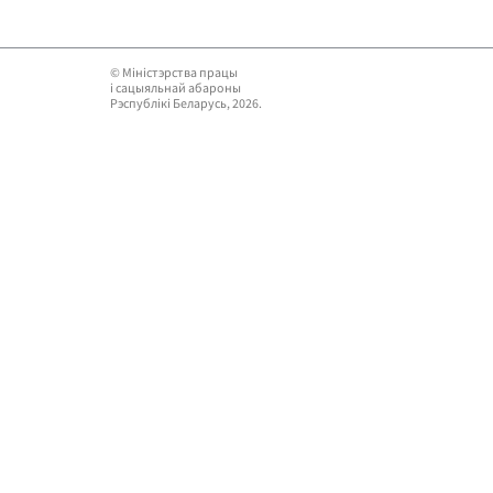
© Мiнiстэрства працы
i сацыяльнай абароны
Рэспублікі Беларусь, 2026.