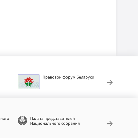
Правовой форум Беларуси
АИС
труд
ьного
Палата представителей
Националь
Национального собрания
законодат
информац
Беларусь