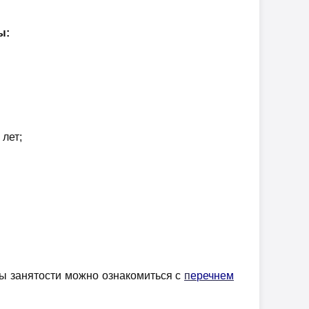
ы:
 лет;
бы занятости можно ознакомиться с
п
еречнем