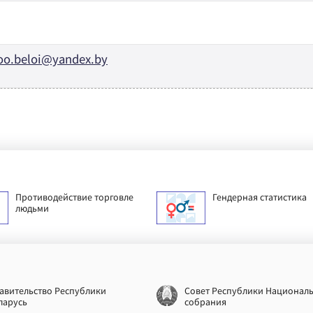
oo.beloi@yandex.by
Противодействие торговле
Гендерная статистика
людьми
авительство Республики
Совет Республики Национал
ларусь
собрания