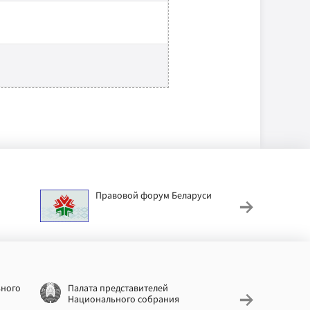
Правовой форум Беларуси
АИС
труд
ьного
Палата представителей
Националь
Национального собрания
законодат