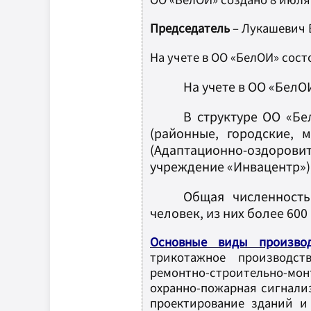
Председатель
– Лукашевич 
На учете в ОО «БелОИ» сос
На учете в ОО «БелОИ
В структуре ОО «Бе
(районные, городские, 
(Адаптационно-оздоро
учреждение «Инвацентр»),
Общая численность
человек, из них более 60
Основные виды производ
трикотажное производст
ремонтно-строительно-мон
охранно-пожарная сигнали
проектирование зданий и