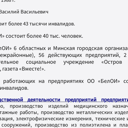
Василий Васильевич
тоит более
43
тысячи инвалидов.
» состоит более 40 тыс. человек.
лОИ» 6 областных и Минская городская организа
межрайонные), 56 действующих предприятий, 
вительное социальное учреждение «Остров
 газета «Вместе!».
 работающих на предприятиях ОО «БелОИ» сос
0 инвалидов.
ственной деятельности предприятий предприя
во, производство изделий медицинского назнач
тажные работы, производство металлических изде
зация, электрофизические измерения, технические 
 сооружений, производство из полиэтилена и плас