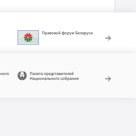
Правовой форум Беларуси
АИС
труд
ьного
Палата представителей
Националь
Национального собрания
законодат
информац
Беларусь