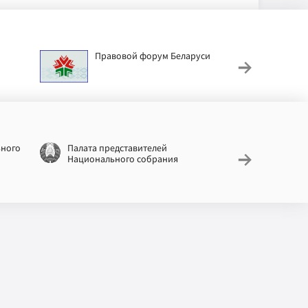
Правовой форум Беларуси
АИС
труд
ьного
Палата представителей
Националь
Национального собрания
законодат
информац
Беларусь