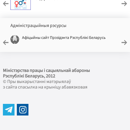
Адміністрацыйныя рэсурсы
Афіцыйны сайт Прэзідэнта Рэспублікі Беларусь
Міністэрства працы і сацыяльнай абароны
Рэспублікі Беларусь
, 2012
© Пры выкарыстанні матэрыялаў
з сайта спасылка на крыніцу абавязковая