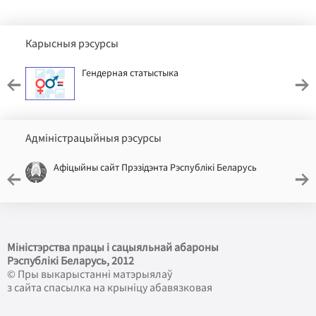
Карысныя рэсурсы
Гендерная статыстыка
Адміністрацыйныя рэсурсы
Афіцыйны сайт Прэзідэнта Рэспублікі Беларусь
Міністэрства працы і сацыяльнай абароны
Рэспублікі Беларусь
, 2012
© Пры выкарыстанні матэрыялаў
з сайта спасылка на крыніцу абавязковая